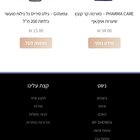
PHARMA CARE – פארמה קר קוצץ
Gillette – גילט סירייס גל גילוח מועשר
שיערות אוזן/אף
בלחות 200 מ"ל
₪
15.00
₪
34.00
מידע נוסף
הוספה לסל
ניווט
קצת עלינו
בשמים
תקנון אתר
איפור
אודות
פארם
תנאי משלוח
MY SHEMEN
מדיניות החזרות
טיפוח אישה
טיפוח גבר