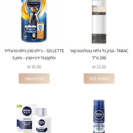
TABAC -טבק גל גילוח גנטלמנס קאר
GILLETTE – ג'ילט סכין גילוח פרוגלייד
200 מ"ל
פלקסבול ידני+סכין – פיוזן 5
₪
35.00
₪
12.00
הוספה לסל
מידע נוסף