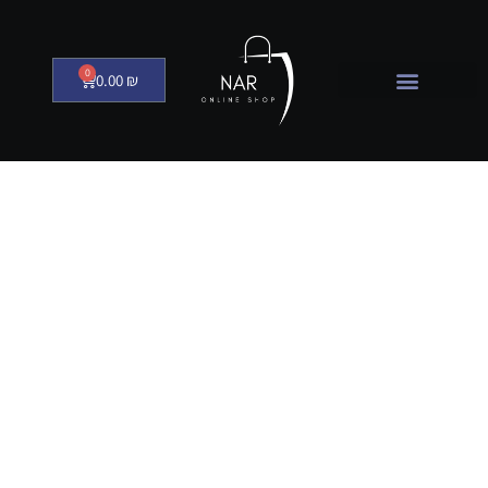
0
0.00
₪
גילוח-והסרת-
שיער-טיפוח-ג
ברים