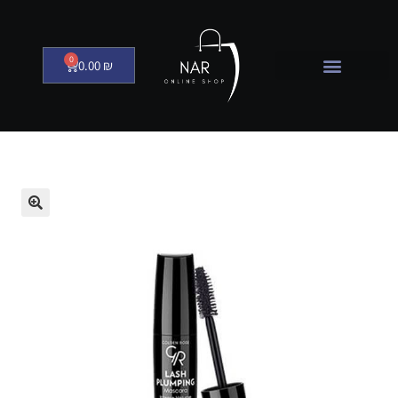
0
0.00
₪