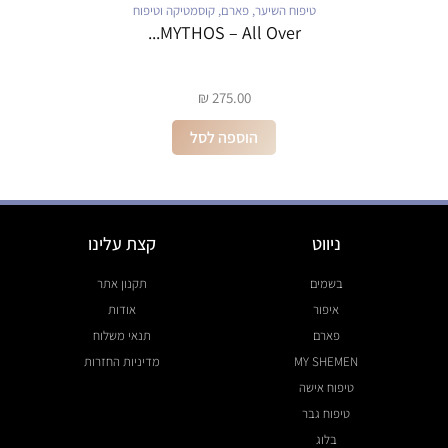
טיפוח השיער
,
פארם
,
קוסמטיקה וטיפוח
MYTHOS – All Over...
₪
275.00
הוספה לסל
ניווט
קצת עלינו
בשמים
תקנון אתר
איפור
אודות
פארם
תנאי משלוח
MY SHEMEN
מדיניות החזרות
טיפוח אישה
טיפוח גבר
בלוג