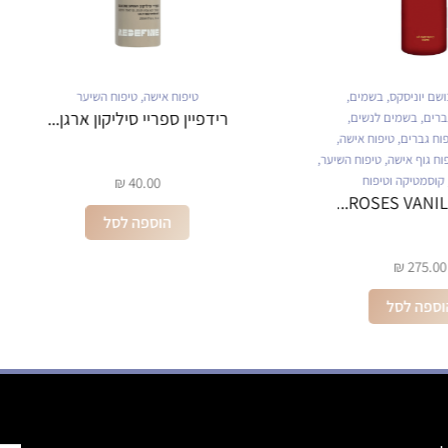
קס
,
בשמים
,
טיפוח אישה
,
טיפוח השיער
רידפיין ספריי סיליקון ארגן...
ר
ים לנשים
,
,
טיפוח אישה
,
שה
,
טיפוח השיער
,
 וטיפוח
₪
40.00
ROSES V
הוספה לסל
ל