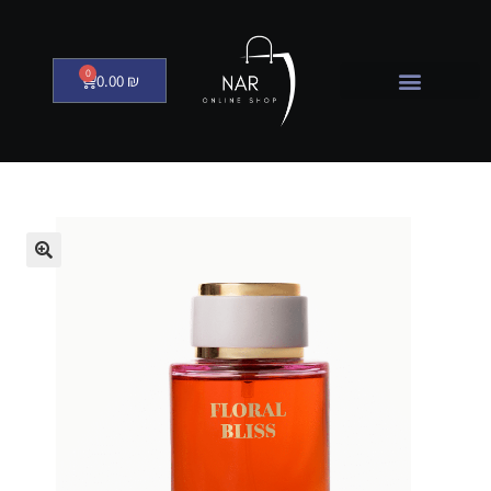
0
0.00
₪