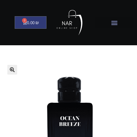
0
0.00
₪