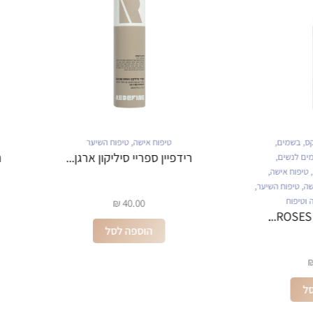
קס
,
בשמים
,
טיפוח אישה
,
טיפוח השיער
רידפיין ספריי סיליקון ארגן...
ר
ים לנשים
,
,
טיפוח אישה
,
שה
,
טיפוח השיער
,
 וטיפוח
₪
40.00
ROSES V
הוספה לסל
ל