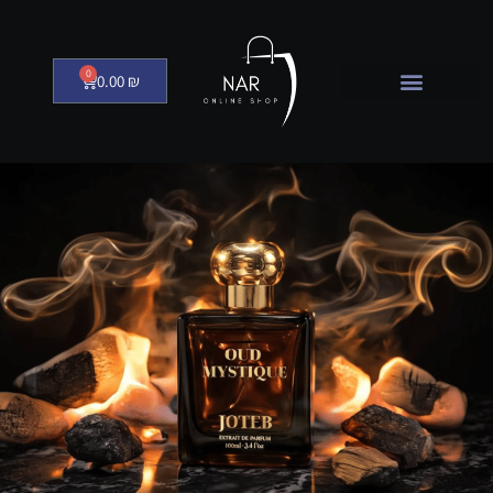
0
0.00
₪