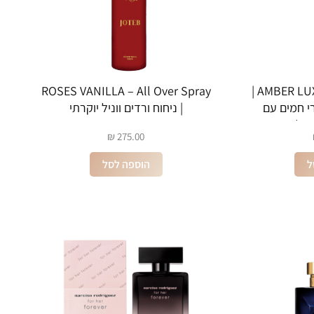
ROSES VANILLA – All Over Spray
AMBER LUXE – All Over Spray |
רי חמים עם
| ניחוח ורדים ווניל יוקרתי
ניל
₪
275.00
ל
הוספה לסל