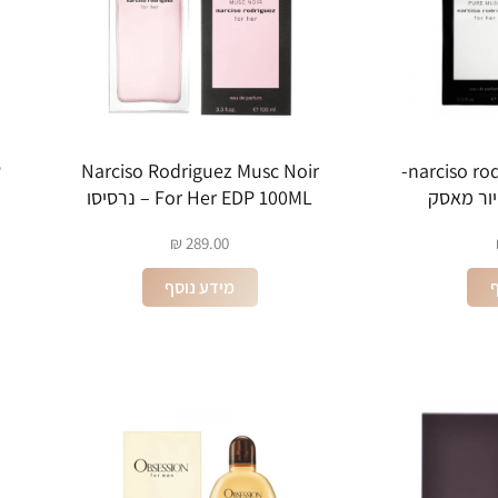
P
Narciso Rodriguez Musc Noir
narciso rodriguez EDP 100ML-
יור מאסק
For Her EDP 100ML – נרסיסו
רודריגז
₪
289.00
ף
מידע נוסף