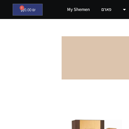
0
פארם
My Shemen
0.00
₪