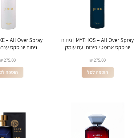
MYTHOS – All Over Spray | ניחוח
יוניסקס ארומטי-פירותי עם עומק
ניחוח יוניסקס ענב
עוצמתי
אורכידיאה וו
₪
275.00
₪
275.00
הוספה לסל
הוספה לס