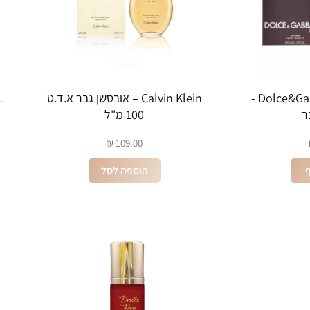
Dolce&Gabbana EDT 150ML -
Calvin Klein – אובסשן גבר א.ד.ט
ר
100 מ"ל
₪
109.00
ף
הוספה לסל