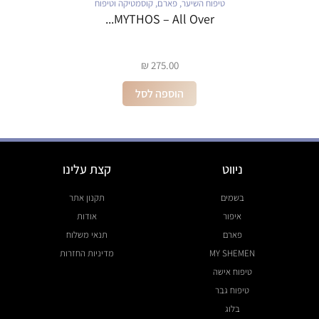
טיפוח השיער
,
פארם
,
קוסמטיקה וטיפוח
MYTHOS – All Over...
₪
275.00
הוספה לסל
ניווט
קצת עלינו
בשמים
תקנון אתר
איפור
אודות
פארם
תנאי משלוח
MY SHEMEN
מדיניות החזרות
טיפוח אישה
טיפוח גבר
בלוג