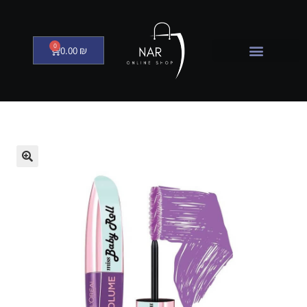
0
0.00
₪