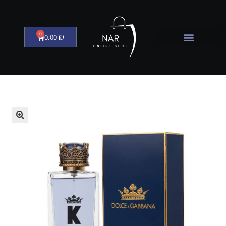
0
0.00
₪