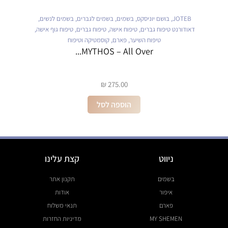
JOTEB
,
בושם יוניסקס
,
בשמים
,
בשמים לגברים
,
בשמים לנשים
,
דאודורנט טיפוח גברים
,
טיפוח אישה
,
טיפוח גברים
,
טיפוח גוף אישה
,
טיפוח השיער
,
פארם
,
קוסמטיקה וטיפוח
MYTHOS – All Over...
₪
275.00
הוספה לסל
ניווט
קצת עלינו
בשמים
תקנון אתר
איפור
אודות
פארם
תנאי משלוח
MY SHEMEN
מדיניות החזרות