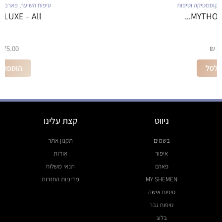
טיפוח השיער
,
פארם
,
קוסמטיקה וטיפוח
AMBER LUXE – All...
₪
275.00
הוספה לסל
ניווט
קצת עלינו
בשמים
תקנון אתר
איפור
אודות
פארם
תנאי משלוח
MY SHEMEN
מדיניות החזרות
טיפוח אישה
טיפוח גבר
בלוג