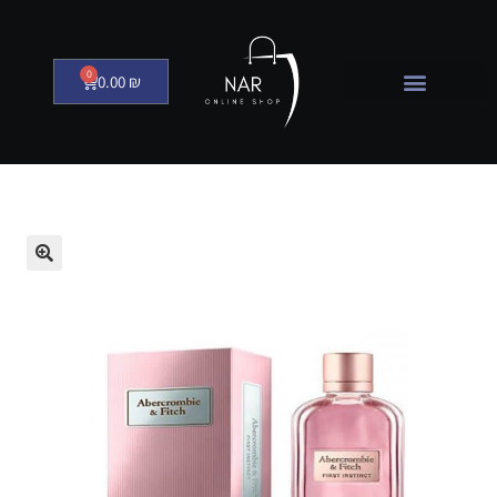
0
0.00
₪