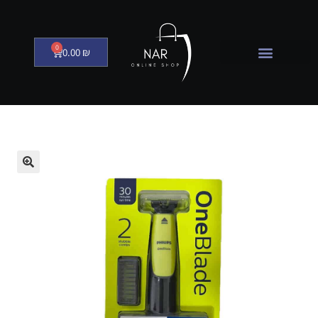
0
0.00
₪