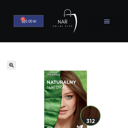
0
0.00
₪