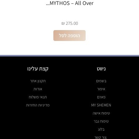
MYTHOS – All Over...
₪
275.00
הוספה לסל
ניווט
קצת עלינו
בשמים
תקנון אתר
איפור
אודות
פארם
תנאי משלוח
MY SHEMEN
מדיניות החזרות
טיפוח אישה
טיפוח גבר
בלוג
צור קשר