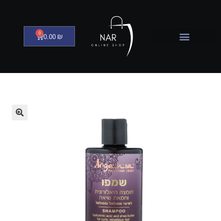
0
0.00
₪